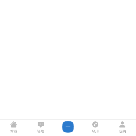
首頁
論壇
發現
我的