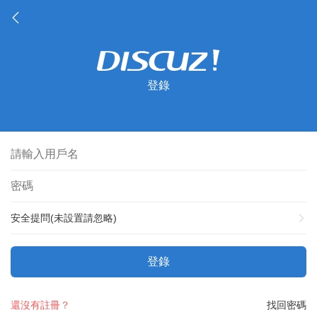
登錄
安全提問(未設置請忽略)
登錄
還沒有註冊？
找回密碼