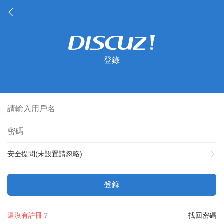
登錄
安全提問(未設置請忽略)
登錄
還沒有註冊？
找回密碼