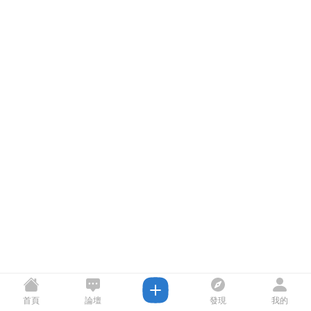
首頁
論壇
發現
我的