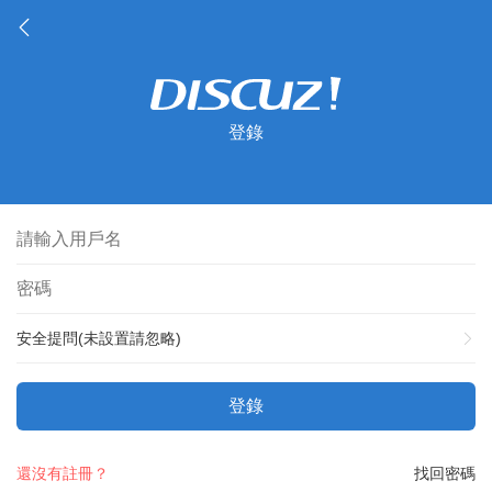
登錄
安全提問(未設置請忽略)
登錄
還沒有註冊？
找回密碼