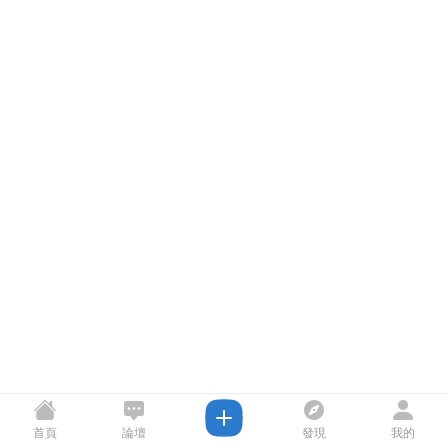
首頁
論壇
發現
我的