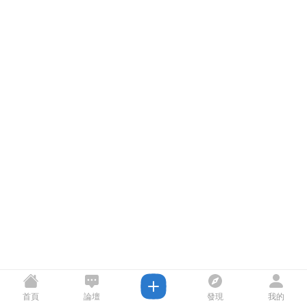
首頁
論壇
發現
我的