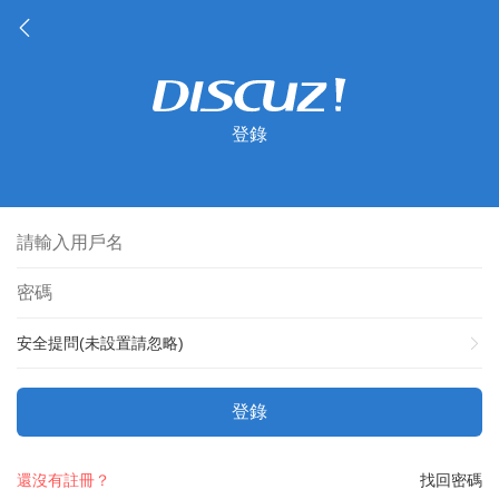
登錄
安全提問(未設置請忽略)
登錄
還沒有註冊？
找回密碼