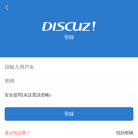
登錄
安全提問(未設置請忽略)
登錄
還沒有註冊？
找回密碼