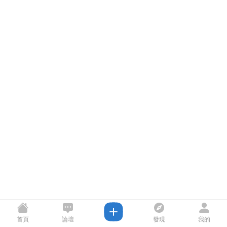
首頁
論壇
發現
我的