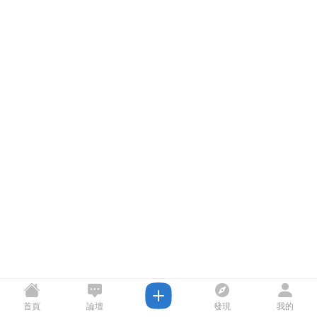
首頁
論壇
發現
我的