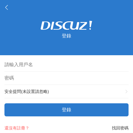
登錄
安全提問(未設置請忽略)
登錄
還沒有註冊？
找回密碼