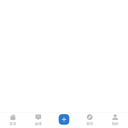
首頁
論壇
發現
我的