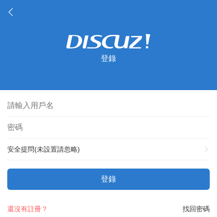
登錄
安全提問(未設置請忽略)
登錄
還沒有註冊？
找回密碼