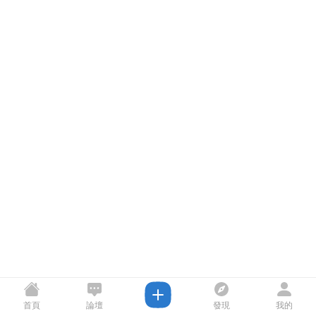
首頁
論壇
發現
我的