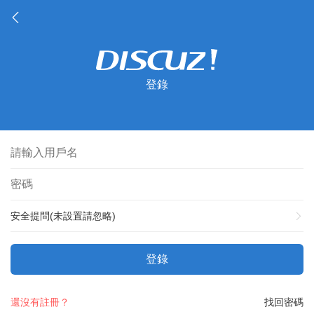
登錄
安全提問(未設置請忽略)
登錄
還沒有註冊？
找回密碼