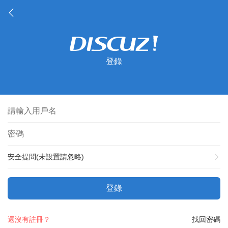
登錄
安全提問(未設置請忽略)
登錄
還沒有註冊？
找回密碼