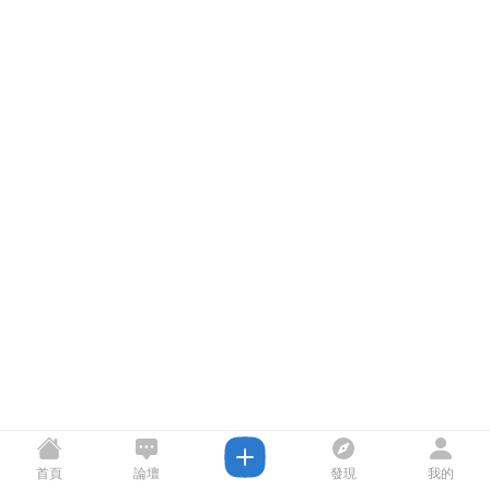
首頁
論壇
發現
我的