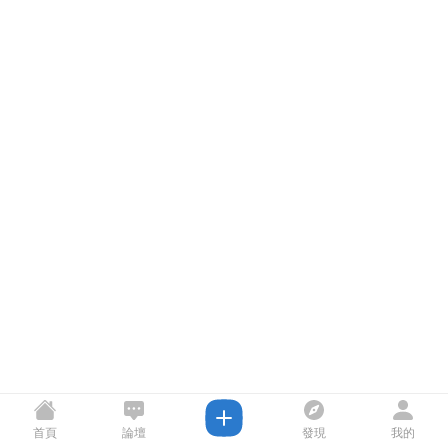
首頁
論壇
發現
我的