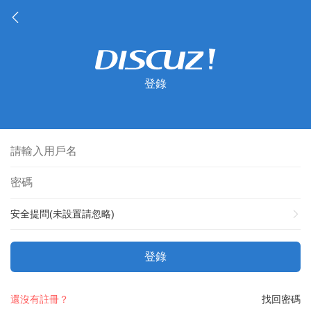
登錄
安全提問(未設置請忽略)
登錄
還沒有註冊？
找回密碼