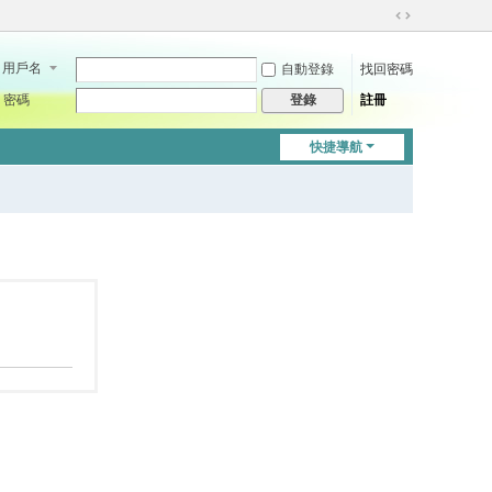
切
換
用戶名
自動登錄
找回密碼
到
寬
密碼
註冊
登錄
版
快捷導航