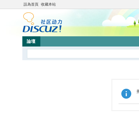
設為首頁
收藏本站
論壇