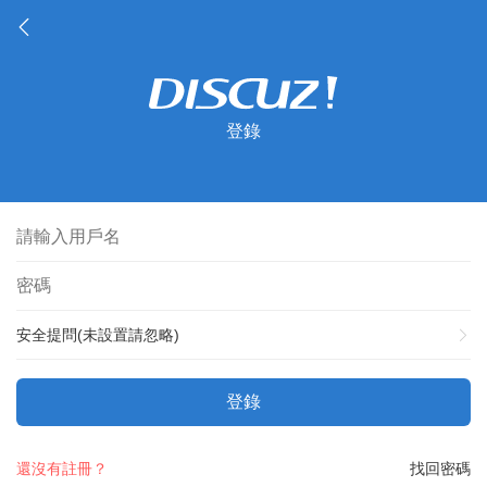
登錄
安全提問(未設置請忽略)
登錄
還沒有註冊？
找回密碼