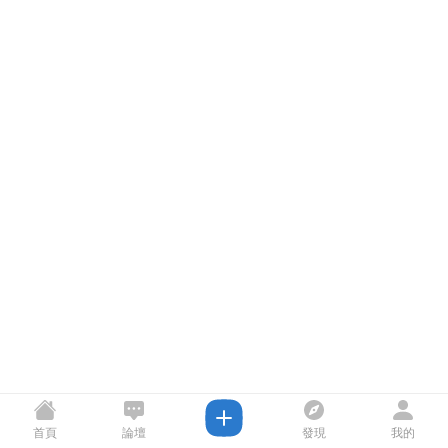
首頁
論壇
發現
我的