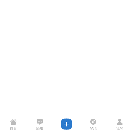
首頁
論壇
發現
我的