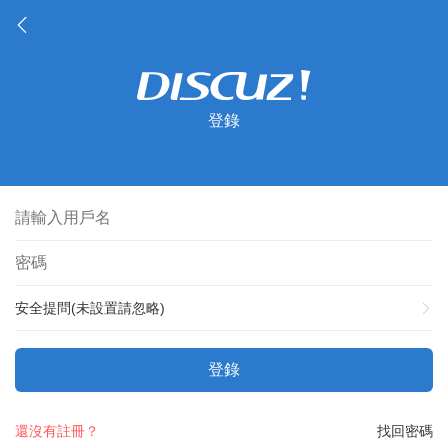
登錄
安全提問(未設置請忽略)
登錄
還沒有註冊？
找回密碼