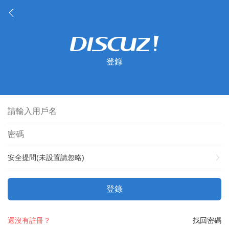
登錄
安全提問(未設置請忽略)
登錄
還沒有註冊？
找回密碼