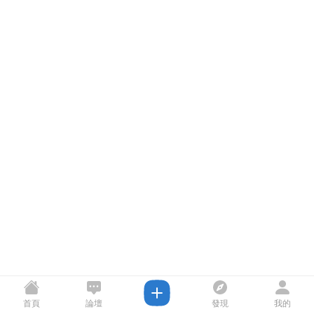
首頁
論壇
發現
我的