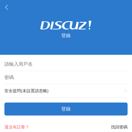
登錄
安全提問(未設置請忽略)
登錄
還沒有註冊？
找回密碼