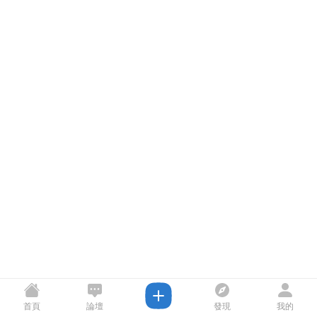
首頁
論壇
發現
我的