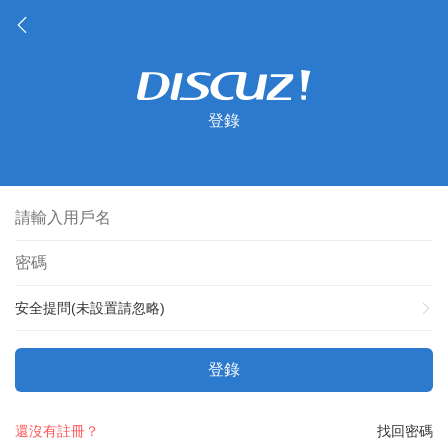
登錄
安全提問(未設置請忽略)
登錄
還沒有註冊？
找回密碼