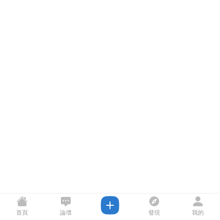
首頁
論壇
發現
我的