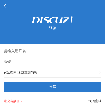
登錄
安全提問(未設置請忽略)
登錄
還沒有註冊？
找回密碼