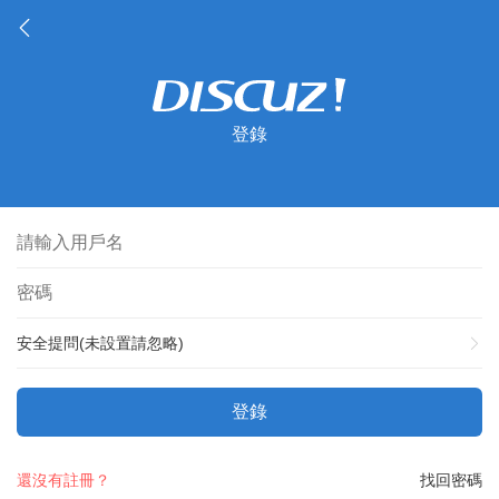
登錄
安全提問(未設置請忽略)
登錄
還沒有註冊？
找回密碼