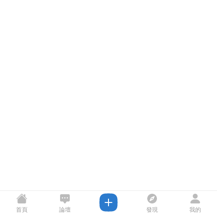
首頁
論壇
發現
我的