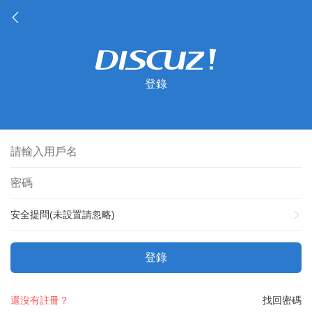
登錄
安全提問(未設置請忽略)
登錄
還沒有註冊？
找回密碼