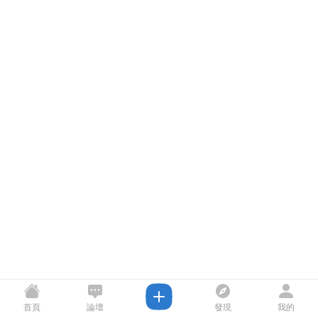
首頁
論壇
發現
我的