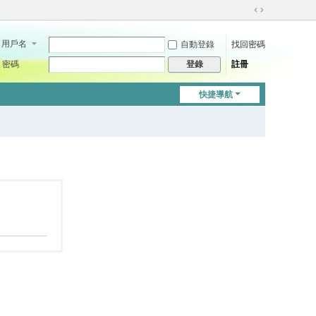
切
換
用戶名
自動登錄
找回密碼
到
寬
密碼
註冊
登錄
版
快捷導航