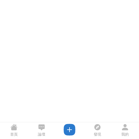
首頁
論壇
發現
我的