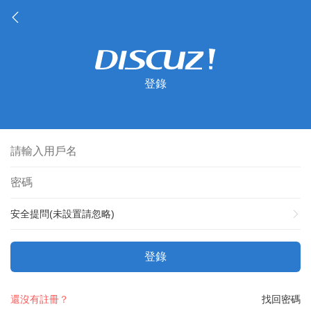
登錄
安全提問(未設置請忽略)
登錄
還沒有註冊？
找回密碼