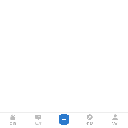
首頁
論壇
發現
我的