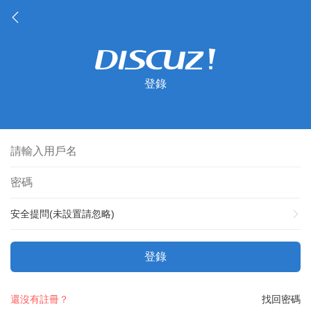
登錄
安全提問(未設置請忽略)
登錄
還沒有註冊？
找回密碼