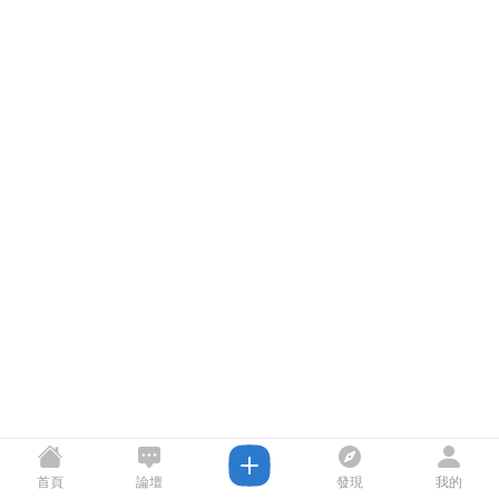
首頁
論壇
發現
我的