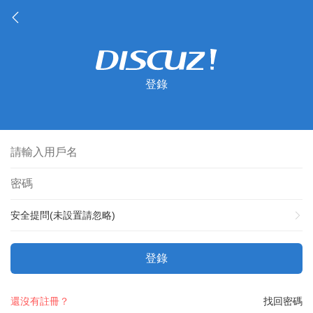
登錄
安全提問(未設置請忽略)
登錄
還沒有註冊？
找回密碼