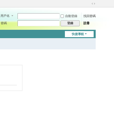
切
換
用戶名
自動登錄
找回密碼
到
寬
密碼
註冊
登錄
版
快捷導航