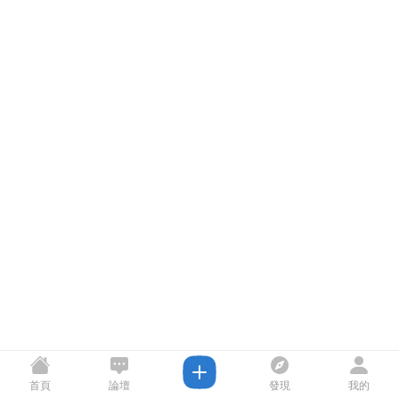
首頁
論壇
發現
我的