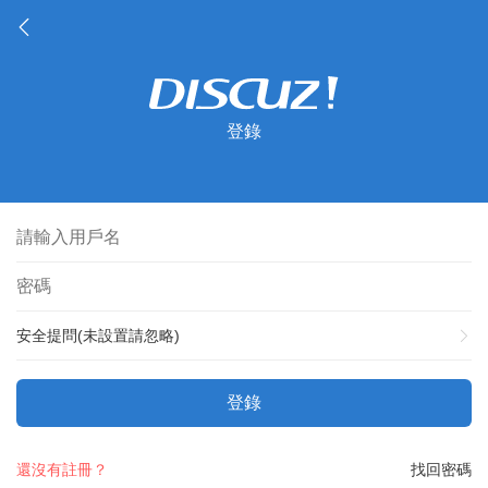
登錄
安全提問(未設置請忽略)
登錄
還沒有註冊？
找回密碼