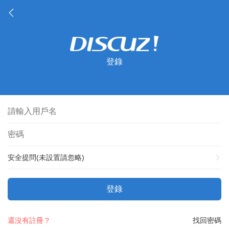
登錄
安全提問(未設置請忽略)
登錄
還沒有註冊？
找回密碼