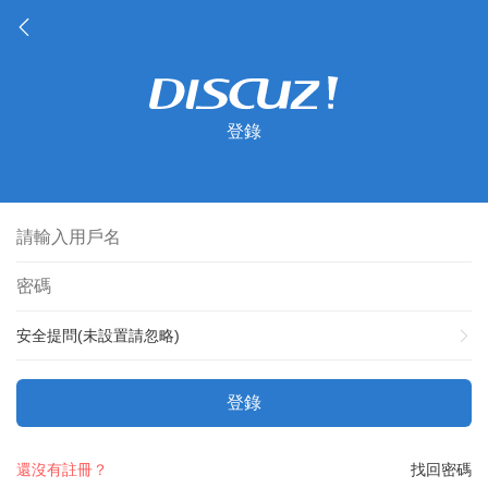
登錄
安全提問(未設置請忽略)
登錄
還沒有註冊？
找回密碼