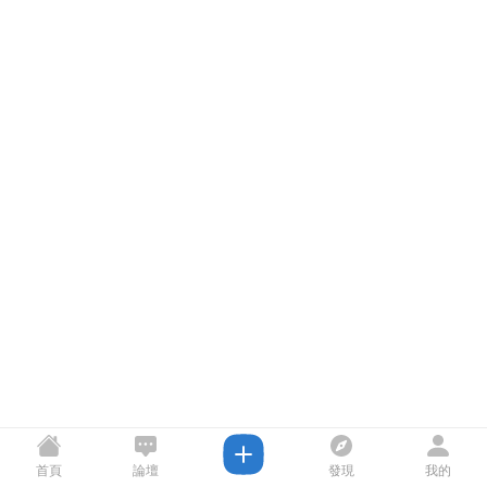
首頁
論壇
發現
我的