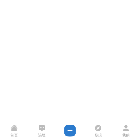
首頁
論壇
發現
我的