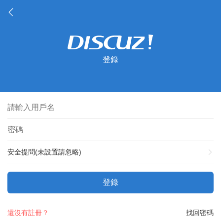
登錄
安全提問(未設置請忽略)
登錄
還沒有註冊？
找回密碼