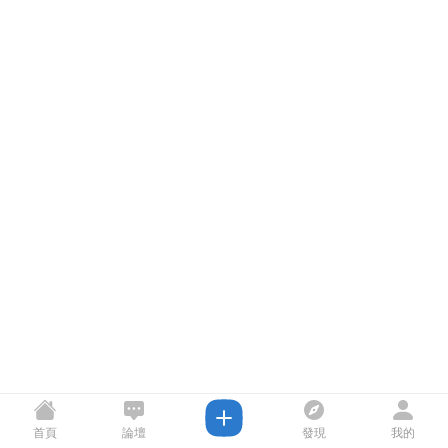
首頁
論壇
發現
我的