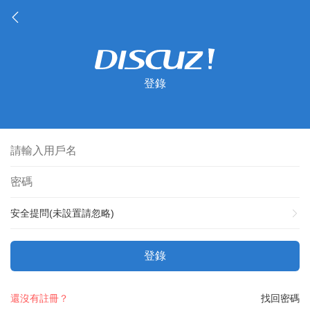
登錄
安全提問(未設置請忽略)
登錄
還沒有註冊？
找回密碼