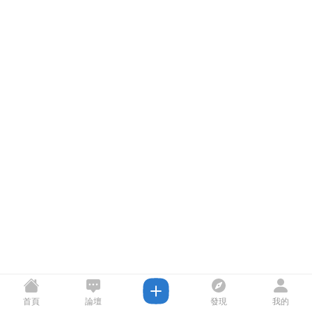
首頁
論壇
發現
我的