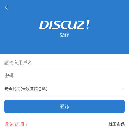
登錄
安全提問(未設置請忽略)
登錄
還沒有註冊？
找回密碼