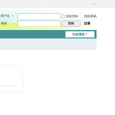
切
換
用戶名
自動登錄
找回密碼
到
寬
密碼
註冊
登錄
版
快捷導航