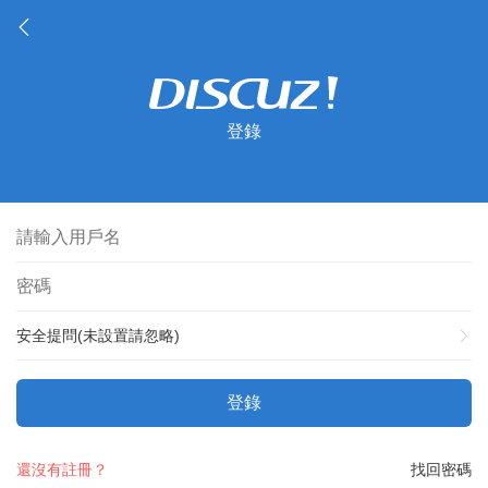
登錄
安全提問(未設置請忽略)
登錄
還沒有註冊？
找回密碼