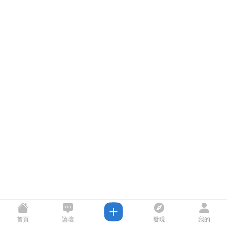
首頁
論壇
發現
我的