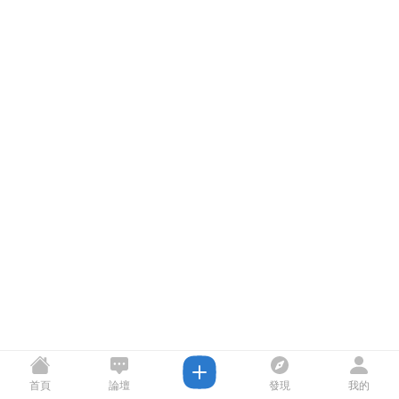
首頁
論壇
發現
我的