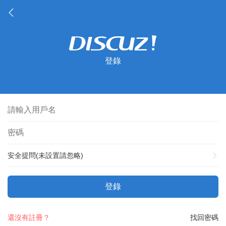
登錄
安全提問(未設置請忽略)
登錄
還沒有註冊？
找回密碼