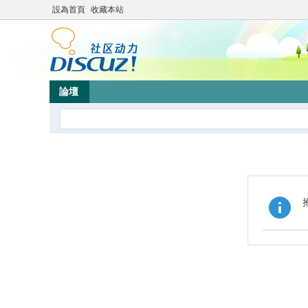
設為首頁
收藏本站
論壇