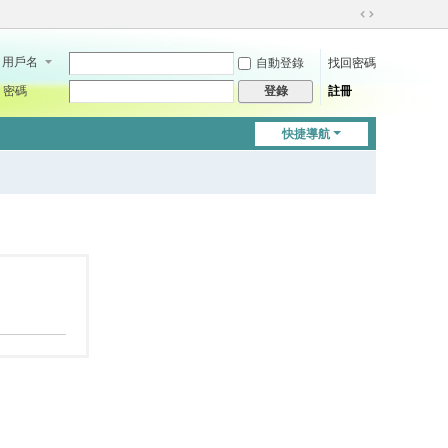
切
換
用戶名
自動登錄
找回密碼
到
寬
密碼
註冊
登錄
版
快捷導航