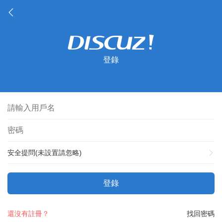
登錄
安全提問(未設置請忽略)
登錄
還沒有註冊？
找回密碼