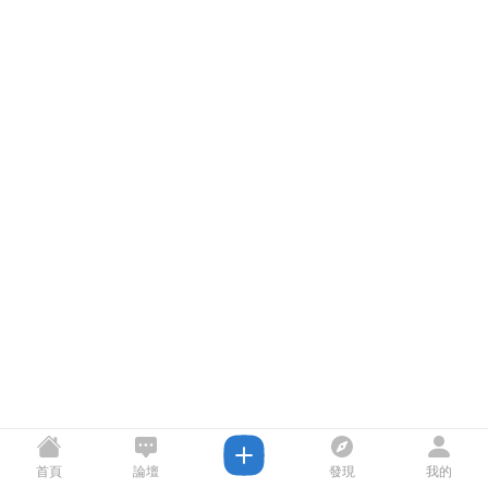
首頁
論壇
發現
我的