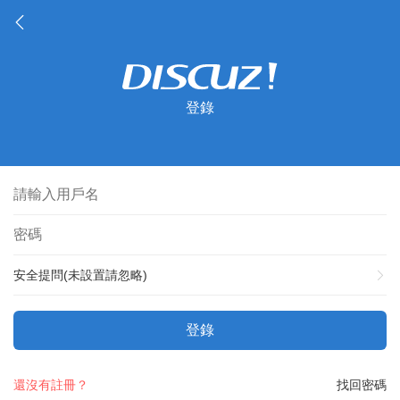
登錄
安全提問(未設置請忽略)
登錄
還沒有註冊？
找回密碼