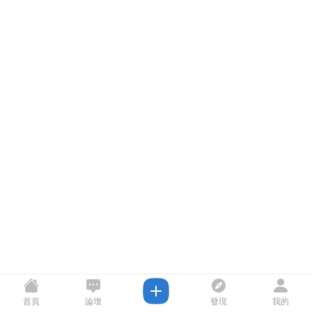
首頁
論壇
發現
我的