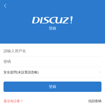
登錄
安全提問(未設置請忽略)
登錄
還沒有註冊？
找回密碼