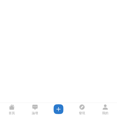
首頁
論壇
發現
我的