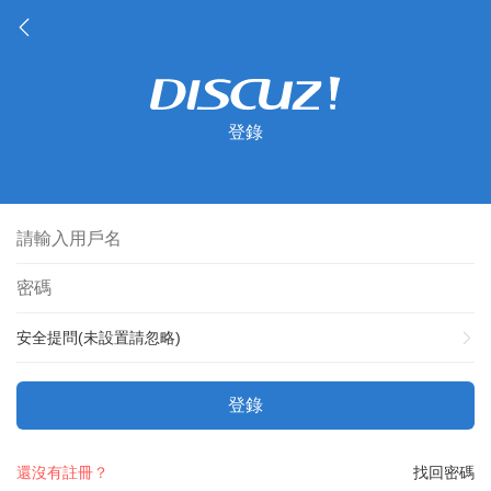
登錄
安全提問(未設置請忽略)
登錄
還沒有註冊？
找回密碼