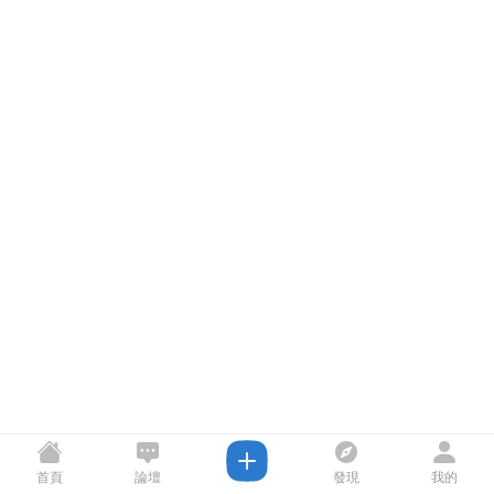
首頁
論壇
發現
我的