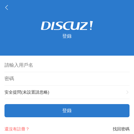
登錄
安全提問(未設置請忽略)
登錄
還沒有註冊？
找回密碼