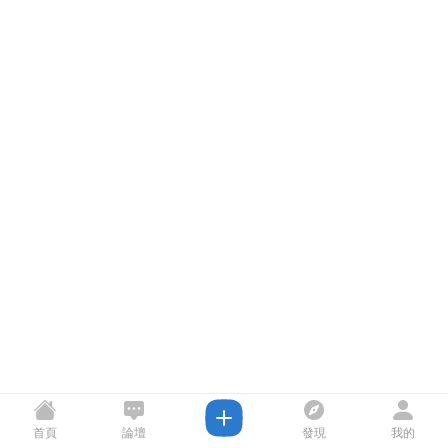
首頁
論壇
發現
我的