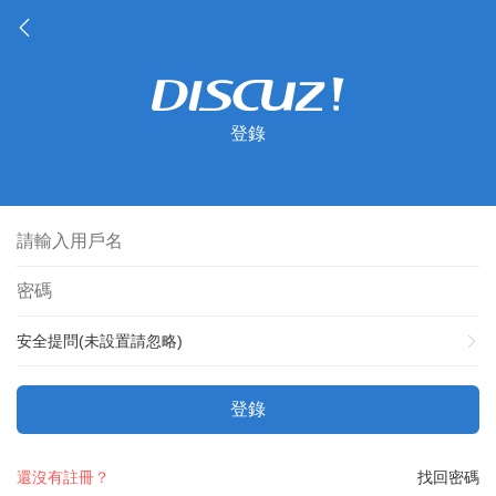
登錄
安全提問(未設置請忽略)
登錄
還沒有註冊？
找回密碼