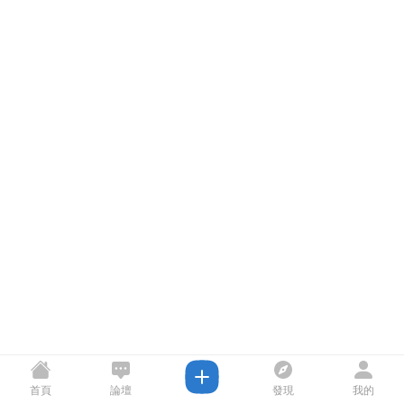
首頁
論壇
發現
我的