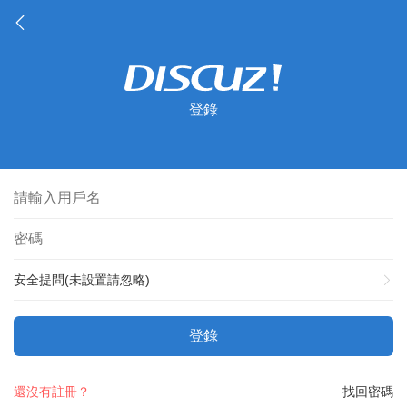
登錄
安全提問(未設置請忽略)
登錄
還沒有註冊？
找回密碼