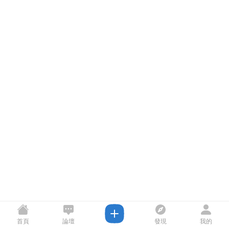
首頁
論壇
發現
我的