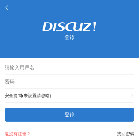
登錄
安全提問(未設置請忽略)
登錄
還沒有註冊？
找回密碼