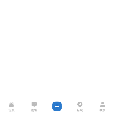
首頁
論壇
發現
我的