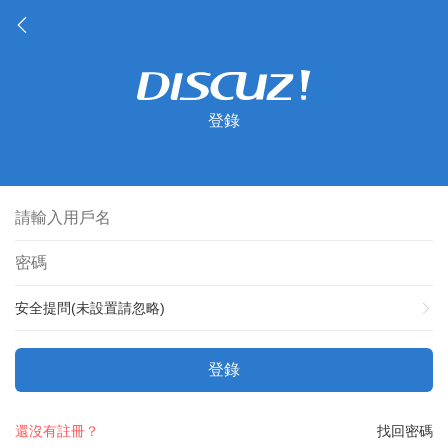
登錄
安全提問(未設置請忽略)
登錄
還沒有註冊？
找回密碼