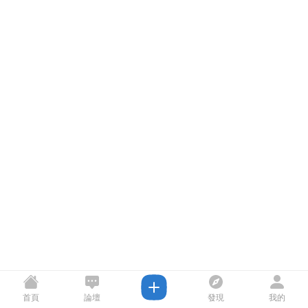
首頁
論壇
發現
我的