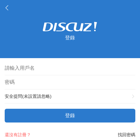
登錄
安全提問(未設置請忽略)
登錄
還沒有註冊？
找回密碼