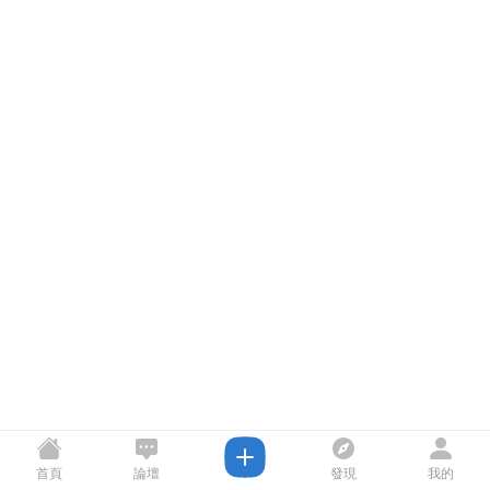
首頁
論壇
發現
我的