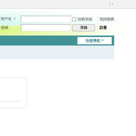
切
換
用戶名
自動登錄
找回密碼
到
寬
密碼
註冊
登錄
版
快捷導航