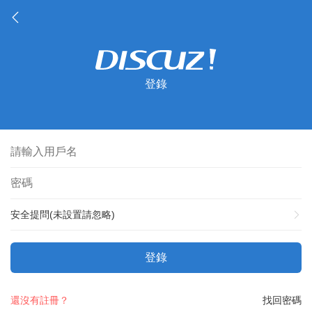
登錄
安全提問(未設置請忽略)
登錄
還沒有註冊？
找回密碼