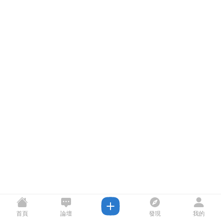
首頁
論壇
發現
我的