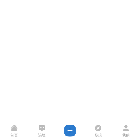
首頁
論壇
發現
我的