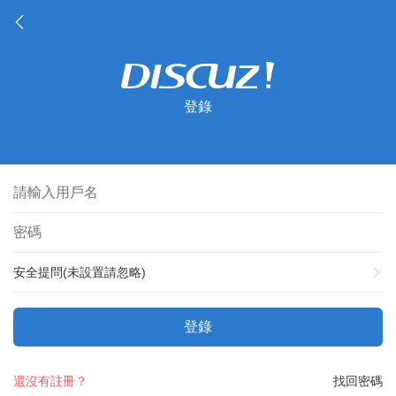
登錄
安全提問(未設置請忽略)
登錄
還沒有註冊？
找回密碼