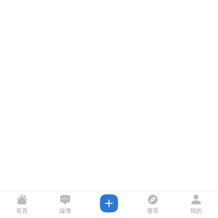
首頁
論壇
發現
我的