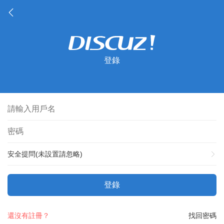
登錄
安全提問(未設置請忽略)
登錄
還沒有註冊？
找回密碼