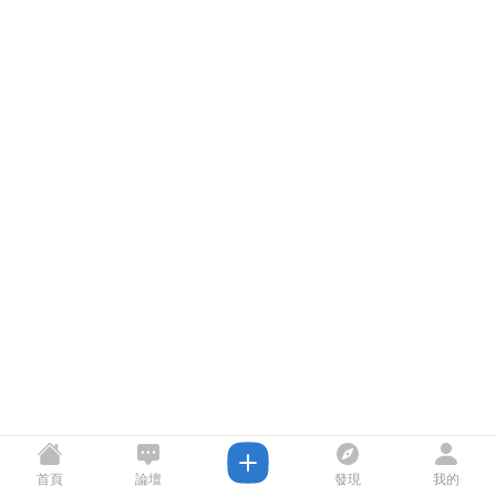
首頁
論壇
發現
我的