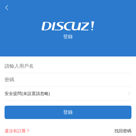
登錄
安全提問(未設置請忽略)
登錄
還沒有註冊？
找回密碼