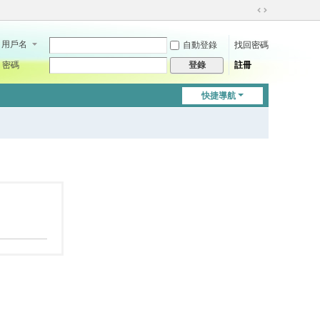
切
換
用戶名
自動登錄
找回密碼
到
寬
密碼
註冊
登錄
版
快捷導航